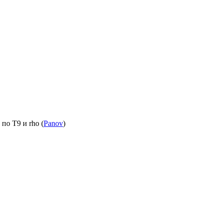
по T9 и rho (
Panov
)