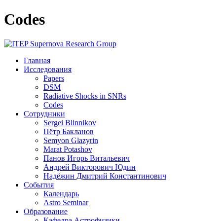
Codes
Главная
Исследования
Papers
DSM
Radiative Shocks in SNRs
Codes
Сотрудники
Sergei Blinnikov
Пётр Бакланов
Semyon Glazyrin
Marat Potashov
Панов Игорь Витальевич
Андрей Викторович Юдин
Надёжин Дмитрий Константинович
События
Календарь
Astro Seminar
Образование
Кафедра Астрофизики